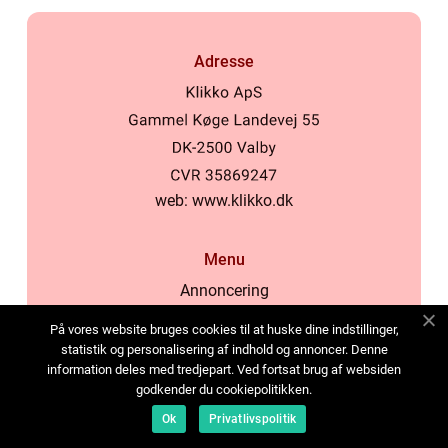
Adresse
web:
www.klikko.dk
Menu
Annoncering
Om os
På vores website bruges cookies til at huske dine indstillinger,
Cookies
statistik og personalisering af indhold og annoncer. Denne
information deles med tredjepart. Ved fortsat brug af websiden
Kontakt os
godkender du cookiepolitikken.
Sitemap
Ok
Privatlivspolitik