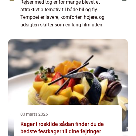
Rejser med tog er for mange blevet et
attraktivt alternativ til både bil og fly.
Tempoet er lavere, komforten højere, og
udsigten skifter som en lang film uden
pauser. Samtidig rejser man oftere direkte
ind til hjertet af byerne, hvor ca...
03 marts 2026
Kager i roskilde sådan finder du de
bedste festkager til dine fejringer