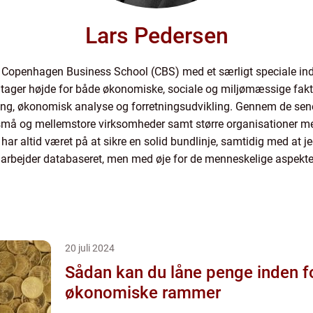
Lars Pedersen
Copenhagen Business School (CBS) med et særligt speciale inden
 tager højde for både økonomiske, sociale og miljømæssige fakt
ing, økonomisk analyse og forretningsudvikling. Gennem de sene
e små og mellemstore virksomheder samt større organisationer 
har altid været på at sikre en solid bundlinje, samtidig med at j
arbejder databaseret, men med øje for de menneskelige aspekter
20 juli 2024
Sådan kan du låne penge inden f
økonomiske rammer