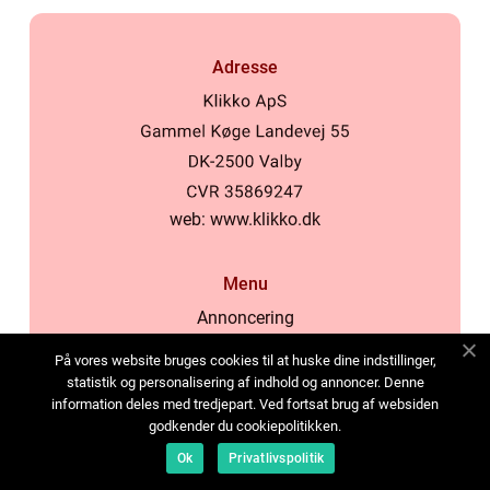
Adresse
web:
www.klikko.dk
Menu
Annoncering
Om os
På vores website bruges cookies til at huske dine indstillinger,
Cookies
statistik og personalisering af indhold og annoncer. Denne
information deles med tredjepart. Ved fortsat brug af websiden
Kontakt os
godkender du cookiepolitikken.
Sitemap
Ok
Privatlivspolitik