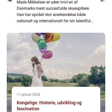
Mads Mikkelsen er uden tvivl en af
Danmarks mest succesfulde skuespillere.
Han har opnået stor anerkendelse både
nationalt og internationalt for sin talentfulde
skuespilpræstation og sit unikke udtryk på
skærmen. Uanset om du er en dedikeret fan
elle...
11 januar 2024
Kongelige: Historie, udvikling og
fascination