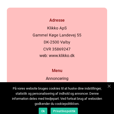
Adresse
web:
www.klikko.dk
Menu
Annoncering
Om os
På vores website bruges cookies til at huske dine indstillinger,
Cookies
statistik og personalisering af indhold og annoncer. Denne
information deles med tredjepart. Ved fortsat brug af websiden
Kontakt os
godkender du cookiepolitikken.
Sitemap
Ok
Privatlivspolitik