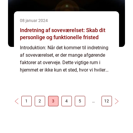
08 januar 2024
Indretning af soveværelset: Skab dit
personlige og funktionelle fristed
Introduktion: Når det kommer til indretning
af soveværelset, er der mange afgørende
faktorer at overveje. Dette vigtige rum i
hjemmet er ikke kun et sted, hvor vi hviler
vores trætte kroppe efter en lang dag; det er
også et fristed, hvor vi kan genop...
1
2
3
4
5
…
12