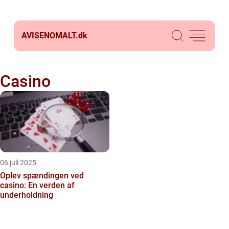
AVISENOMALT.
dk
Casino
06 juli 2025
Oplev spændingen ved
casino: En verden af
underholdning