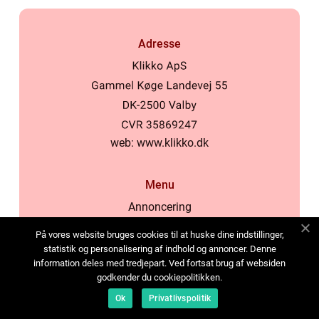
Adresse
web:
www.klikko.dk
Menu
Annoncering
Om os
På vores website bruges cookies til at huske dine indstillinger,
Cookies
statistik og personalisering af indhold og annoncer. Denne
information deles med tredjepart. Ved fortsat brug af websiden
Kontakt os
godkender du cookiepolitikken.
Sitemap
Ok
Privatlivspolitik