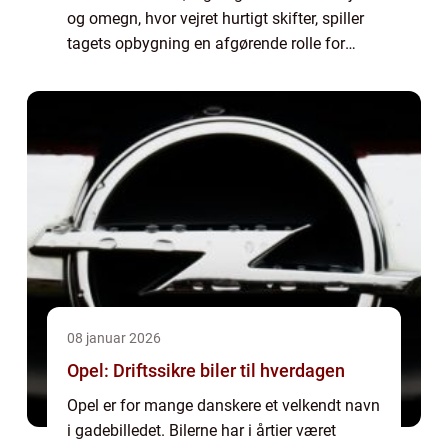
og omegn, hvor vejret hurtigt skifter, spiller
tagets opbygning en afgørende rolle for
både komfort og økonomi. Mange boligejere
kigger derfor mod tagpap som e...
08 januar 2026
Opel: Driftssikre biler til hverdagen
Opel er for mange danskere et velkendt navn
i gadebilledet. Bilerne har i årtier været