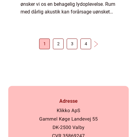
ønsker vi os en behagelig lydoplevelse. Rum
med dårlig akustik kan forårsage uønsket
ekko og forstyrrelser, der kan være ...
1
2
3
4
Adresse