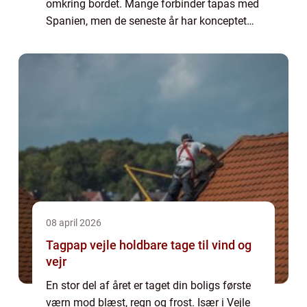
omkring bordet. Mange forbinder tapas med
Spanien, men de seneste år har konceptet
fået et tydeligt nordisk præg med lokale
råvarer, g...
08 april 2026
Tagpap vejle holdbare tage til vind og
vejr
En stor del af året er taget din boligs første
værn mod blæst, regn og frost. Især i Vejle