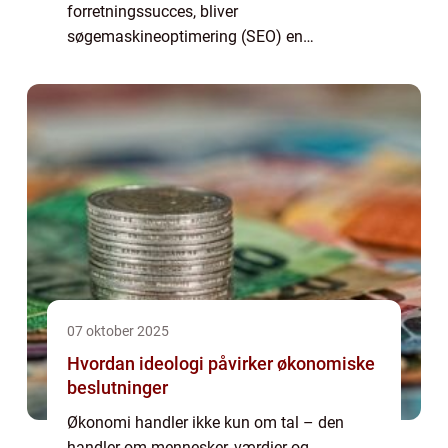
forretningssucces, bliver
søgemaskineoptimering (SEO) en
uundgåelig strategi for virksomheder i
Horsens. Men hvad indebærer SEO i
Horsens egentlig, o...
07 oktober 2025
Hvordan ideologi påvirker økonomiske
beslutninger
Økonomi handler ikke kun om tal – den
handler om mennesker, værdier og