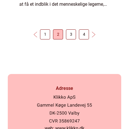
at få et indblik i det menneskelige legeme,
som er essentielt for korrekt diagnose og
behandl...
1
2
3
4
Adresse
web:
www.klikko.dk