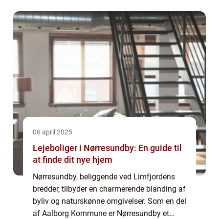
vedligeholdelsen af et sundt smil. I Aarhus,
en by kendt for sin blan...
06 april 2025
Lejeboliger i Nørresundby: En guide til
at finde dit nye hjem
Nørresundby, beliggende ved Limfjordens
bredder, tilbyder en charmerende blanding af
byliv og naturskønne omgivelser. Som en del
af Aalborg Kommune er Nørresundby et