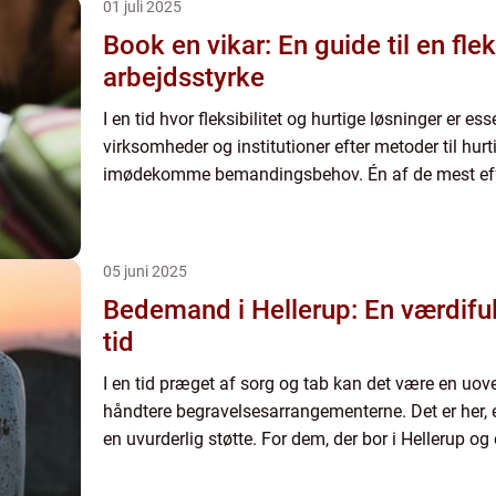
01 juli 2025
Book en vikar: En guide til en fle
arbejdsstyrke
I en tid hvor fleksibilitet og hurtige løsninger er e
virksomheder og institutioner efter metoder til hurti
imødekomme bemandingsbehov. Én af de mest effe
05 juni 2025
Bedemand i Hellerup: En værdiful
tid
I en tid præget af sorg og tab kan det være en uo
håndtere begravelsesarrangementerne. Det er her,
en uvurderlig støtte. For dem, der bor i Hellerup o