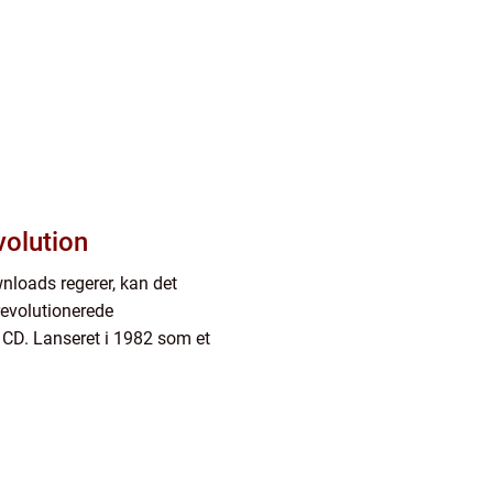
volution
wnloads regerer, kan det
evolutionerede
l CD. Lanseret i 1982 som et