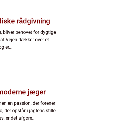
idiske rådgivning
, bliver behovet for dygtige
kat Vejen dækker over et
g er...
 moderne jæger
men en passion, der forener
 der opstår i jagtens stille
, er det afgøre...