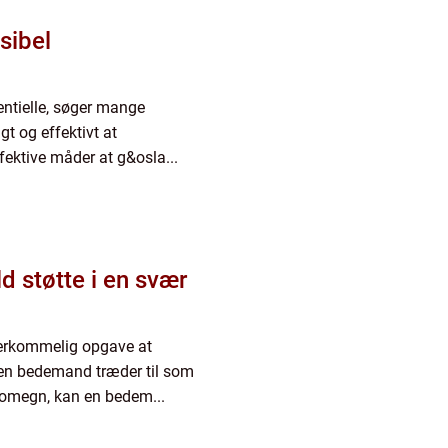
ksibel
ssentielle, søger mange
gt og effektivt at
ktive måder at g&osla...
d støtte i en svær
verkommelig opgave at
 en bedemand træder til som
g omegn, kan en bedem...