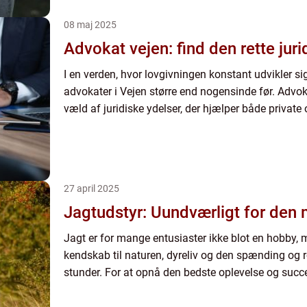
08 maj 2025
Advokat vejen: find den rette jur
I en verden, hvor lovgivningen konstant udvikler sig
advokater i Vejen større end nogensinde før. Advo
væld af juridiske ydelser, der hjælper både private o
27 april 2025
Jagtudstyr: Uundværligt for den
Jagt er for mange entusiaster ikke blot en hobby, 
kendskab til naturen, dyreliv og den spænding og ro,
stunder. For at opnå den bedste oplevelse og succes