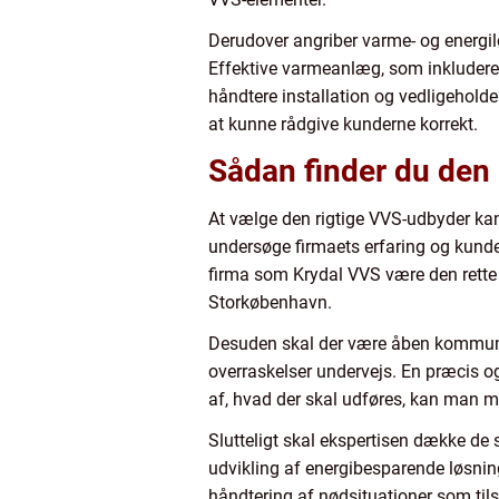
Derudover angriber varme- og energil
Effektive varmeanlæg, som inkludere
håndtere installation og vedligeholde
at kunne rådgive kunderne korrekt.
Sådan finder du den
At vælge den rigtige VVS-udbyder kan 
undersøge firmaets erfaring og kunde
firma som Krydal VVS være den rette pa
Storkøbenhavn.
Desuden skal der være åben kommunik
overraskelser undervejs. En præcis og
af, hvad der skal udføres, kan man mi
Slutteligt skal ekspertisen dække de s
udvikling af energibesparende løsnin
håndtering af nødsituationer som til