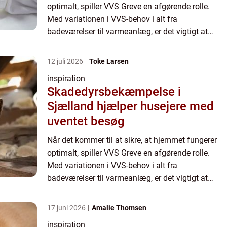
optimalt, spiller VVS Greve en afgørende rolle.
Med variationen i VVS-behov i alt fra
badeværelser til varmeanlæg, er det vigtigt at
finde de rette eksperter, der kan hån...
12 juli 2026
Toke Larsen
inspiration
Skadedyrsbekæmpelse i
Sjælland hjælper husejere med
uventet besøg
Når det kommer til at sikre, at hjemmet fungerer
optimalt, spiller VVS Greve en afgørende rolle.
Med variationen i VVS-behov i alt fra
badeværelser til varmeanlæg, er det vigtigt at
finde de rette eksperter, der kan hån...
17 juni 2026
Amalie Thomsen
inspiration