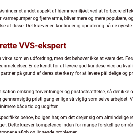
øsninger et andet aspekt af hjemmemiljøet ved at forbedre effe
r varmepumper og fjernvarme, bliver mere og mere populære, og
lse af disse. Det kræver en kontinuerlig opdatering på de nyeste 
 rette VVS-ekspert
virke som en udfordring, men det behøver ikke at være det. Førs
anmeldelser. Er de kendt for at levere god kundeservice og kva
rtner på grund af deres stærke ry for at levere pålidelige og pro
ation omkring forventninger og prisfastsættelse, så der ikke 
 gennemsigtig pristilgang er lige så vigtig som selve arbejdet. V
nimere både tid og udgifter.
pecifikke behov, boligen har, om det drejer sig om almindelige rep
ger. Dette kræver kompetence inden for mange forskellige område
stoppede afløb og lignende problemer.