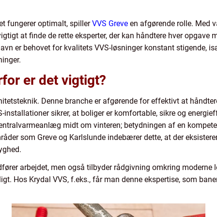
t fungerer optimalt, spiller
VVS Greve
en afgørende rolle. Med va
igtigt at finde de rette eksperter, der kan håndtere hver opgave
avn er behovet for kvalitets VVS-løsninger konstant stigende, 
ninger.
or er det vigtigt?
itetsteknik. Denne branche er afgørende for effektivt at håndtere
stallationer sikrer, at boliger er komfortable, sikre og energief
 centralvarmeanlæg midt om vinteren; betydningen af en kompeten
mråder som Greve og Karlslunde indebærer dette, at der eksistere
ryghed.
dfører arbejdet, men også tilbyder rådgivning omkring modern
gt. Hos Krydal VVS, f.eks., får man denne ekspertise, som bane