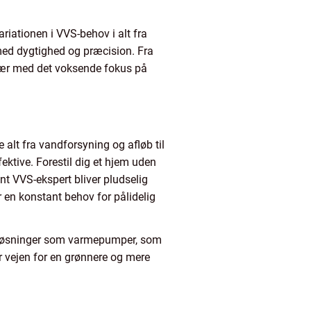
riationen i VVS-behov i alt fra
 med dygtighed og præcision. Fra
især med det voksende fokus på
 alt fra vandforsyning og afløb til
fektive. Forestil dig et hjem uden
t VVS-ekspert bliver pludselig
r en konstant behov for pålidelig
e løsninger som varmepumper, som
r vejen for en grønnere og mere