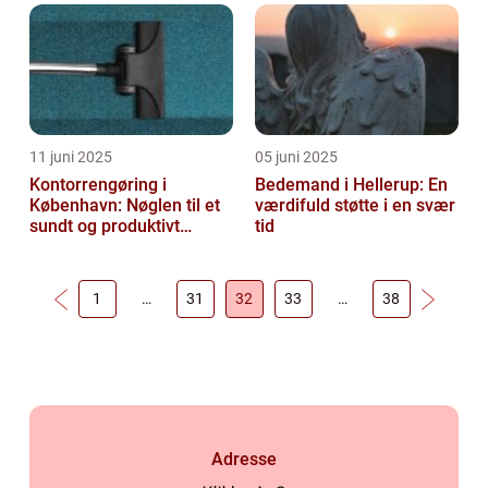
11 juni 2025
05 juni 2025
Kontorrengøring i
Bedemand i Hellerup: En
København: Nøglen til et
værdifuld støtte i en svær
sundt og produktivt
tid
arbejdsmiljø
1
…
31
32
33
…
38
Adresse