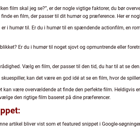
ken film skal jeg se?”, er der nogle vigtige faktorer, du bør overv
nde en film, der passer til dit humør og præference. Her er nogle
 er i humør til. Er du i humør til en spændende actionfilm, en r
eblikket? Er du i humør til noget sjovt og opmuntrende eller for
 rådighed. Vælg en film, der passer til den tid, du har til at se den
 skuespiller, kan det være en god idé at se en film, hvor de spiller 
t kan være overvældende at finde den perfekte film. Heldigvis e
vælge den rigtige film baseret på dine præferencer.
ippet:
ne artikel bliver vist som et featured snippet i Google-søgninger, 