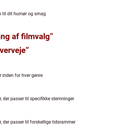
lm til dit humør og smag
ng af filmvalg”
overveje”
er inden for hver genre
r, der passer til specifikke stemninger
r, der passer til forskellige tidsrammer