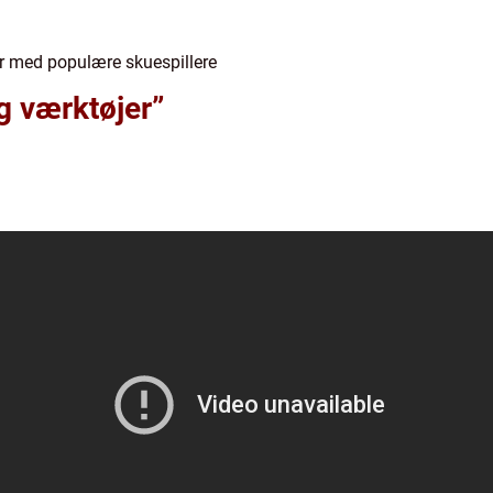
ler med populære skuespillere
g værktøjer”