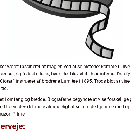
r været fascineret af magien ved at se historier komme til live 
rænset, og folk skulle se, hvad der blev vist i biograferne. Den fø
 Ciotat,” instrueret af brødrene Lumière i 1895. Trods blot at vise
tid.
kset i omfang og bredde. Biograferne begyndte at vise forskellige
Med tiden blev det mere almindeligt at se film derhjemme med o
mazon Prime.
verveje: