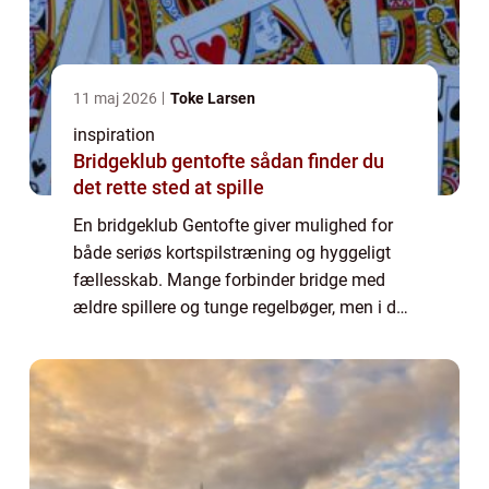
11 maj 2026
Toke Larsen
inspiration
Bridgeklub gentofte sådan finder du
det rette sted at spille
En bridgeklub Gentofte giver mulighed for
både seriøs kortspilstræning og hyggeligt
fællesskab. Mange forbinder bridge med
ældre spillere og tunge regelbøger, men i dag
er det i høj grad et moderne fællesskab, hvor
både unge og ældre mødes om et spil...