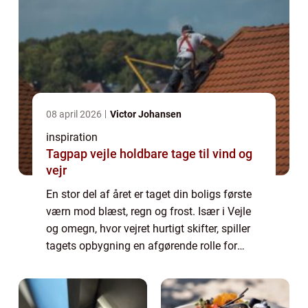
08 april 2026
Victor Johansen
inspiration
Tagpap vejle holdbare tage til vind og
vejr
En stor del af året er taget din boligs første
værn mod blæst, regn og frost. Især i Vejle
og omegn, hvor vejret hurtigt skifter, spiller
tagets opbygning en afgørende rolle for
både komfort og økonomi. Mange boligejere
kigger derfor mod tagpap som e...