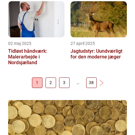
02 maj 2025
27 april 2025
Tidløst håndværk:
Jagtudstyr: Uundværligt
Malerarbejde i
for den moderne jæger
Nordsjælland
1
2
3
…
38