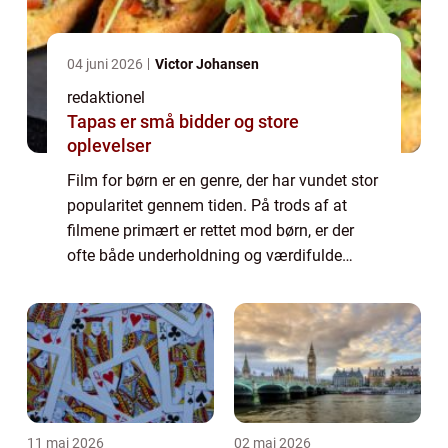
04 juni 2026
Victor Johansen
redaktionel
Tapas er små bidder og store
oplevelser
Film for børn er en genre, der har vundet stor
popularitet gennem tiden. På trods af at
filmene primært er rettet mod børn, er der
ofte både underholdning og værdifulde
budskaber for både børn og voksne at finde i
disse film. I denne artikel vil vi d...
11 maj 2026
02 maj 2026