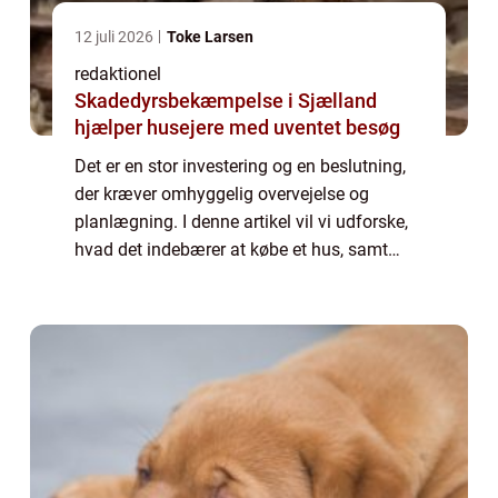
12 juli 2026
Toke Larsen
redaktionel
Skadedyrsbekæmpelse i Sjælland
hjælper husejere med uventet besøg
Det er en stor investering og en beslutning,
der kræver omhyggelig overvejelse og
planlægning. I denne artikel vil vi udforske,
hvad det indebærer at købe et hus, samt
hvad der er vigtigt at vide for personer, der er
interesserede i dette emne. Når m...