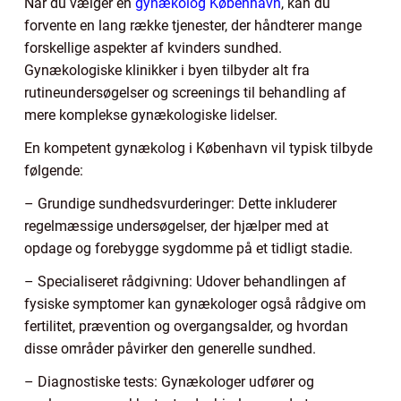
Når du vælger en
gynækolog København
, kan du
forvente en lang række tjenester, der håndterer mange
forskellige aspekter af kvinders sundhed.
Gynækologiske klinikker i byen tilbyder alt fra
rutineundersøgelser og screenings til behandling af
mere komplekse gynækologiske lidelser.
En kompetent gynækolog i København vil typisk tilbyde
følgende:
– Grundige sundhedsvurderinger: Dette inkluderer
regelmæssige undersøgelser, der hjælper med at
opdage og forebygge sygdomme på et tidligt stadie.
– Specialiseret rådgivning: Udover behandlingen af
fysiske symptomer kan gynækologer også rådgive om
fertilitet, prævention og overgangsalder, og hvordan
disse områder påvirker den generelle sundhed.
– Diagnostiske tests: Gynækologer udfører og