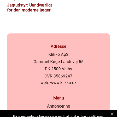
Jagtudstyr: Uundværligt
for den moderne jæger
Adresse
web:
www.klikko.dk
Menu
Annoncering
Om os
På vores website bruges cookies til at huske dine indstillinger,