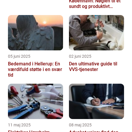
København: Nøglen til et
sundt og produktivt
arbejdsmiljø
05 juni 2025
02 juni 2025
Bedemand i Hellerup: En
Den ultimative guide til
værdifuld støtte i en svær
VVS-tjenester
tid
11 maj 2025
08 maj 2025