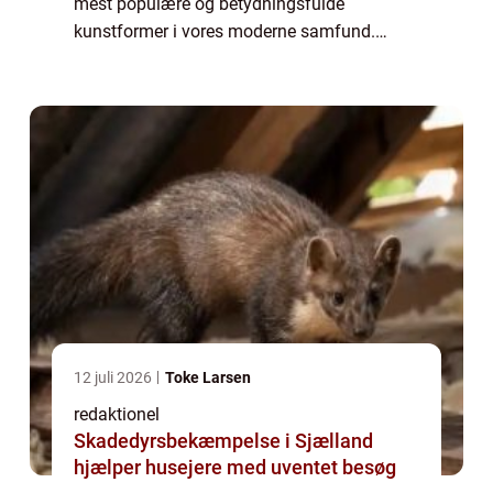
mest populære og betydningsfulde
kunstformer i vores moderne samfund.
Hvert år leveres der hundredvis af nye film til
glæde, underholdning og refleksion for fi...
12 juli 2026
Toke Larsen
redaktionel
Skadedyrsbekæmpelse i Sjælland
hjælper husejere med uventet besøg