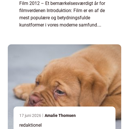
Film 2012 – Et bemærkelsesværdigt år for
filmverdenen Introduktion: Film er en af de
mest populære og betydningsfulde
kunstformer i vores moderne samfund.
Hvert år leveres der hundredvis af nye film til
glæde, underholdning og refleksion for fi...
17 juni 2026
Amalie Thomsen
redaktionel