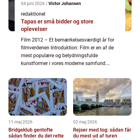
04 juni 2026
Victor Johansen
redaktionel
Tapas er små bidder og store
oplevelser
Film 2012 – Et bemærkelsesværdigt år for
filmverdenen Introduktion: Film er en af de
mest populære og betydningsfulde
kunstformer i vores moderne samfund.
Hvert år leveres der hundredvis af nye film til
glæde, underholdning og refleksion for fi...
11 maj 2026
02 maj 2026
Bridgeklub gentofte
Rejser med tog: sådan får
sådan finder du det rette
du mest ud af turen