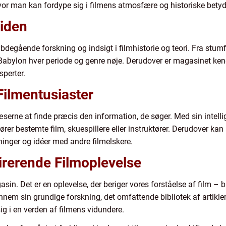
vor man kan fordype sig i filmens atmosfære og historiske bety
viden
bdegående forskning og indsigt i filmhistorie og teori. Fra stum
Babylon hver periode og genre nøje. Derudover er magasinet ken
perter.
Filmentusiaster
æserne at finde præcis den information, de søger. Med sin intel
drører bestemte film, skuespillere eller instruktører. Derudover ka
ninger og idéer med andre filmelskere.
pirerende Filmoplevelse
asin. Det er en oplevelse, der beriger vores forståelse af film
ennem sin grundige forskning, det omfattende bibliotek af artikle
ig i en verden af filmens vidundere.