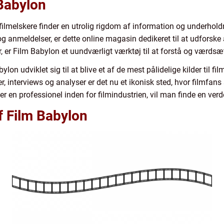
 Babylon
filmelskere finder en utrolig rigdom af information og underhol
ri og anmeldelser, er dette online magasin dedikeret til at udforske
der, er Film Babylon et uundværligt værktøj til at forstå og værd
n udviklet sig til at blive et af de mest pålidelige kilder til fi
, interviews og analyser er det nu et ikonisk sted, hvor filmfans
r en professionel inden for filmindustrien, vil man finde en ver
af Film Babylon