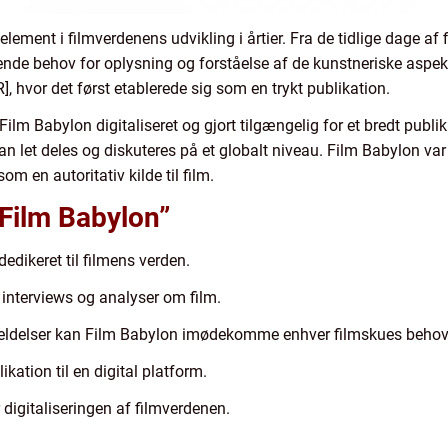
ement i filmverdenens udvikling i årtier. Fra de tidlige dage af f
ende behov for oplysning og forståelse af de kunstneriske aspek
 hvor det først etablerede sig som en trykt publikation.
ilm Babylon digitaliseret og gjort tilgængelig for et bredt publi
n let deles og diskuteres på et globalt niveau. Film Babylon var
m en autoritativ kilde til film.
“Film Babylon”
edikeret til filmens verden.
r, interviews og analyser om film.
anmeldelser kan Film Babylon imødekomme enhver filmskues behov
ikation til en digital platform.
 digitaliseringen af filmverdenen.