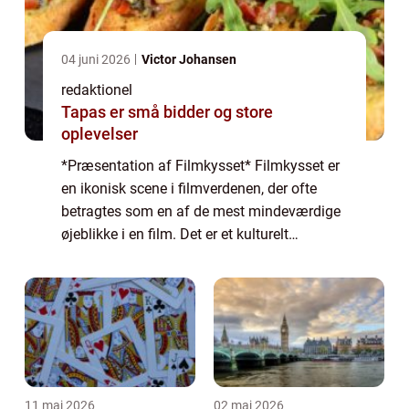
04 juni 2026
Victor Johansen
redaktionel
Tapas er små bidder og store
oplevelser
*Præsentation af Filmkysset* Filmkysset er
en ikonisk scene i filmverdenen, der ofte
betragtes som en af de mest mindeværdige
øjeblikke i en film. Det er et kulturelt
fænomen, der vækker følelser og spænding
hos publikum over hele verden. Dette kys s...
11 maj 2026
02 maj 2026