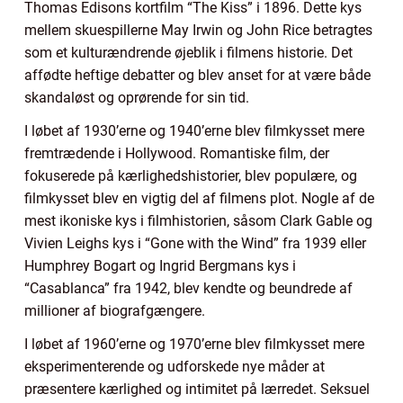
Thomas Edisons kortfilm “The Kiss” i 1896. Dette kys
mellem skuespillerne May Irwin og John Rice betragtes
som et kulturændrende øjeblik i filmens historie. Det
affødte heftige debatter og blev anset for at være både
skandaløst og oprørende for sin tid.
I løbet af 1930’erne og 1940’erne blev filmkysset mere
fremtrædende i Hollywood. Romantiske film, der
fokuserede på kærlighedshistorier, blev populære, og
filmkysset blev en vigtig del af filmens plot. Nogle af de
mest ikoniske kys i filmhistorien, såsom Clark Gable og
Vivien Leighs kys i “Gone with the Wind” fra 1939 eller
Humphrey Bogart og Ingrid Bergmans kys i
“Casablanca” fra 1942, blev kendte og beundrede af
millioner af biografgængere.
I løbet af 1960’erne og 1970’erne blev filmkysset mere
eksperimenterende og udforskede nye måder at
præsentere kærlighed og intimitet på lærredet. Seksuel