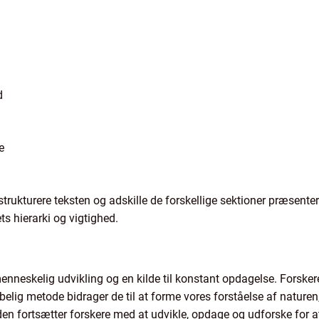
d
e
 strukturere teksten og adskille de forskellige sektioner præsenter
s hierarki og vigtighed.
menneskelig udvikling og en kilde til konstant opdagelse. Forskere
elig metode bidrager de til at forme vores forståelse af nature
en fortsætter forskere med at udvikle, opdage og udforske for a