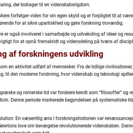
aring, der bidrager til en videnskabsrigdom.
ere forfølger viden for sin egen skyld og er forpligtet til at vær
ende for at sikre upartiskhed og gøre forskning troværdig.
e er også involveret i samarbejde og udveksling af ideer og resu
 vigtigt for at opnå fremskridt og vidensdeling på tværs af discipl
g af forskningens udvikling
som en aktivitet udført af mennesker. Fra de tidlige civilisationer
, til den moderne forskning, hvor videnskab og teknologi spiller 
 græske og romerske tid var forskere kendt som “filosoffer” og re
in. Denne periode markerede begyndelsen på systematiske tilg
lution: En væsentlig æra i forskningshistorien var renæssance
g Newtons love om bevægelse revolutionerede videnskaben. Denn