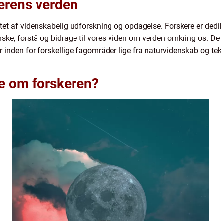
kerens verden
jertet af videnskabelig udforskning og opdagelse. Forskere er ded
forske, forstå og bidrage til vores viden om verden omkring os. 
er inden for forskellige fagområder lige fra naturvidenskab og t
ide om forskeren?