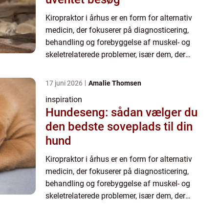
Kiropraktor i århus er en form for alternativ
medicin, der fokuserer på diagnosticering,
behandling og forebyggelse af muskel- og
skeletrelaterede problemer, især dem, der
involverer rygsøjlen. Denne praksis anvender ofte
man...
17 juni 2026
Amalie Thomsen
inspiration
Hundeseng: sådan vælger du
den bedste soveplads til din
hund
Kiropraktor i århus er en form for alternativ
medicin, der fokuserer på diagnosticering,
behandling og forebyggelse af muskel- og
skeletrelaterede problemer, især dem, der
involverer rygsøjlen. Denne praksis anvender ofte