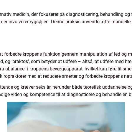
rnativ medicin, der fokuserer på diagnosticering, behandling og
 der involverer rygsøjlen. Denne praksis anvender ofte manuelle j
 at forbedre kroppens funktion gennem manipulation af led og m
ånd, og ‘praktos’, som betyder at udføre – altså, at udføre med h
ubalancer i kroppens bevægeapparat, hvilket kan føre til smert
 kiropraktorer med at reducere smerter og forbedre kroppens nat
attende og kræver seks år, herunder både teoretisk uddannelse 
ndige viden og kompetence til at diagnosticere og behandle en bre