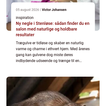
05 august 2026
Victor Johansen
inspiration
Ny negle i Stenløse: sådan finder du en
salon med naturlige og holdbare
resultater
Trægulve er tidløse og skaber en naturlig
varme og charme i ethvert hjem. Med årenes
gang kan gulvene dog miste deres
indbydende udseende og trænge til en
kærlig hånd. I Randers og omegn er
muligheden for professionel gulvafslibning
inden for rækkevi...