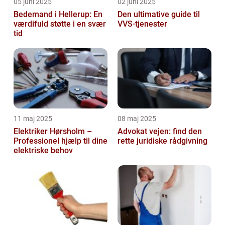
05 juni 2025
02 juni 2025
Bedemand i Hellerup: En
Den ultimative guide til
værdifuld støtte i en svær
VVS-tjenester
tid
11 maj 2025
08 maj 2025
Elektriker Hørsholm –
Advokat vejen: find den
Professionel hjælp til dine
rette juridiske rådgivning
elektriske behov