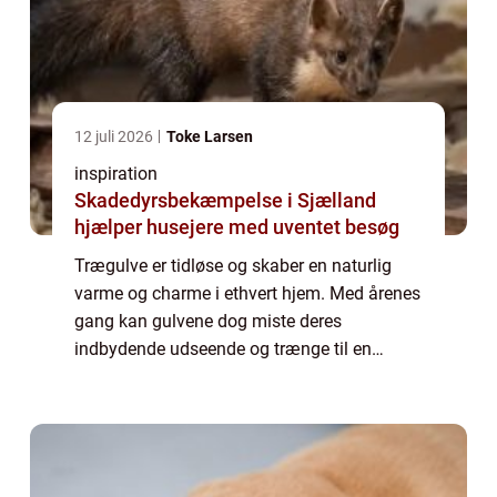
12 juli 2026
Toke Larsen
inspiration
Skadedyrsbekæmpelse i Sjælland
hjælper husejere med uventet besøg
Trægulve er tidløse og skaber en naturlig
varme og charme i ethvert hjem. Med årenes
gang kan gulvene dog miste deres
indbydende udseende og trænge til en
kærlig hånd. I Randers og omegn er
muligheden for professionel gulvafslibning
inden for rækkevi...