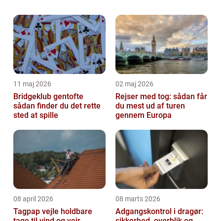
kærlig hånd. I Randers og omegn er
muligheden for professionel gulvafslibning
inden for rækkevi...
11 maj 2026
02 maj 2026
Bridgeklub gentofte
Rejser med tog: sådan får
sådan finder du det rette
du mest ud af turen
sted at spille
gennem Europa
08 april 2026
08 marts 2026
Tagpap vejle holdbare
Adgangskontrol i dragør:
tage til vind og vejr
sikkerhed, overblik og