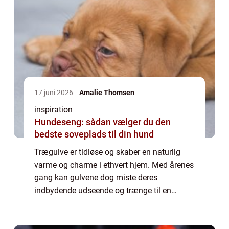
17 juni 2026
Amalie Thomsen
inspiration
Hundeseng: sådan vælger du den
bedste soveplads til din hund
Trægulve er tidløse og skaber en naturlig
varme og charme i ethvert hjem. Med årenes
gang kan gulvene dog miste deres
indbydende udseende og trænge til en
kærlig hånd. I Randers og omegn er
muligheden for professionel gulvafslibning
inden for rækkevi...