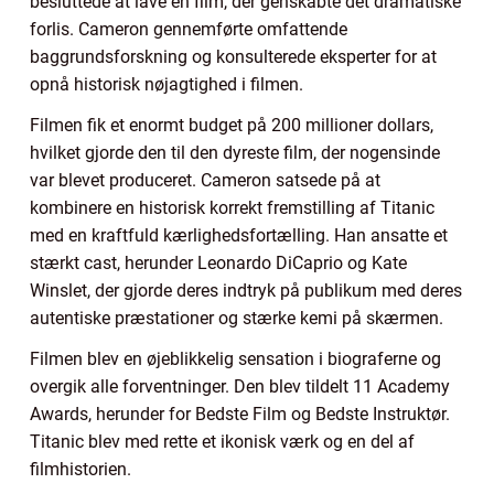
besluttede at lave en film, der genskabte det dramatiske
forlis. Cameron gennemførte omfattende
baggrundsforskning og konsulterede eksperter for at
opnå historisk nøjagtighed i filmen.
Filmen fik et enormt budget på 200 millioner dollars,
hvilket gjorde den til den dyreste film, der nogensinde
var blevet produceret. Cameron satsede på at
kombinere en historisk korrekt fremstilling af Titanic
med en kraftfuld kærlighedsfortælling. Han ansatte et
stærkt cast, herunder Leonardo DiCaprio og Kate
Winslet, der gjorde deres indtryk på publikum med deres
autentiske præstationer og stærke kemi på skærmen.
Filmen blev en øjeblikkelig sensation i biograferne og
overgik alle forventninger. Den blev tildelt 11 Academy
Awards, herunder for Bedste Film og Bedste Instruktør.
Titanic blev med rette et ikonisk værk og en del af
filmhistorien.