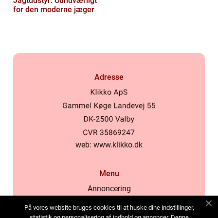
Jagtudstyr: Uundværligt
for den moderne jæger
Adresse
web:
www.klikko.dk
Menu
Annoncering
Om os
På vores website bruges cookies til at huske dine indstillinger,
Cookies
statistik og personalisering af indhold og annoncer. Denne