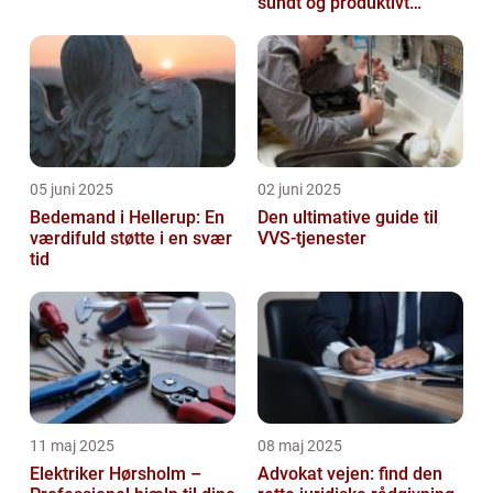
sundt og produktivt
arbejdsmiljø
05 juni 2025
02 juni 2025
Bedemand i Hellerup: En
Den ultimative guide til
værdifuld støtte i en svær
VVS-tjenester
tid
11 maj 2025
08 maj 2025
Elektriker Hørsholm –
Advokat vejen: find den