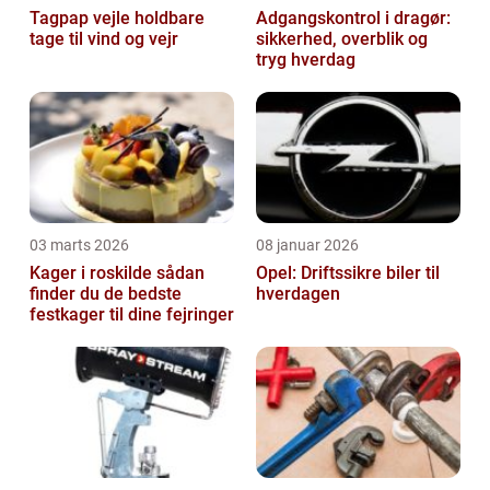
Tagpap vejle holdbare
Adgangskontrol i dragør:
tage til vind og vejr
sikkerhed, overblik og
tryg hverdag
03 marts 2026
08 januar 2026
Kager i roskilde sådan
Opel: Driftssikre biler til
finder du de bedste
hverdagen
festkager til dine fejringer