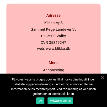
Adresse
web:
www.klikko.dk
Menu
Annoncering
Om os
På vores website bruges cookies til at huske dine indstillinger,
Cookies
statistik og personalisering af indhold og annoncer. Denne
information deles med tredjepart. Ved fortsat brug af websiden
Kontakt os
godkender du cookiepolitikken.
Sitemap
Ok
Privatlivspolitik