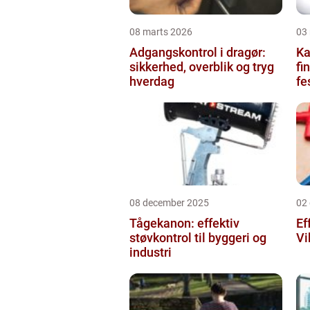
08 marts 2026
03
Adgangskontrol i dragør:
Kag
sikkerhed, overblik og tryg
fi
hverdag
fe
08 december 2025
02
Tågekanon: effektiv
Ef
støvkontrol til byggeri og
Vi
industri