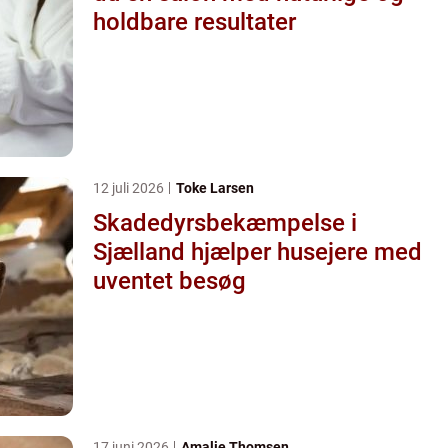
holdbare resultater
12 juli 2026
Toke Larsen
Skadedyrsbekæmpelse i
Sjælland hjælper husejere med
uventet besøg
17 juni 2026
Amalie Thomsen