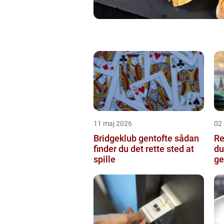
11 maj 2026
02
Bridgeklub gentofte sådan
Re
finder du det rette sted at
du
spille
ge