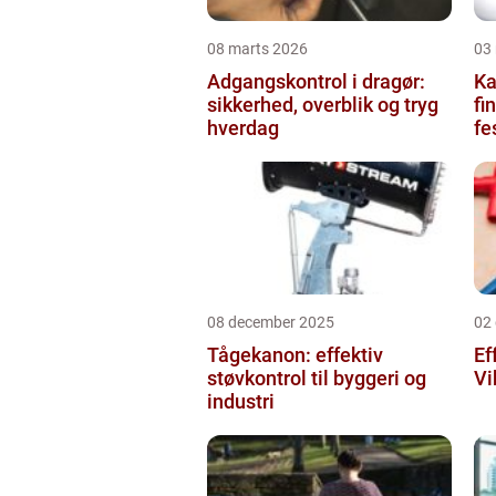
08 marts 2026
03
Adgangskontrol i dragør:
Kag
sikkerhed, overblik og tryg
fi
hverdag
fe
08 december 2025
02
Tågekanon: effektiv
Ef
støvkontrol til byggeri og
Vi
industri