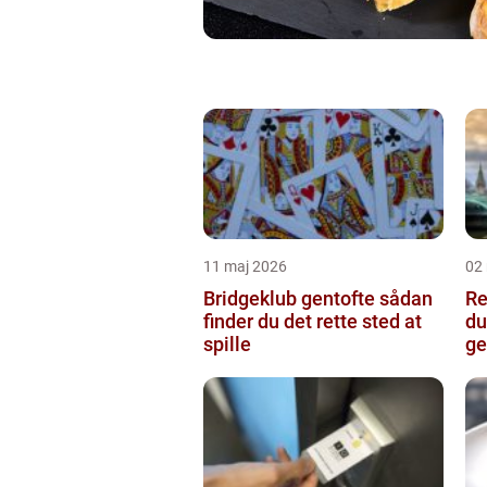
11 maj 2026
02
Bridgeklub gentofte sådan
Re
finder du det rette sted at
du
spille
ge