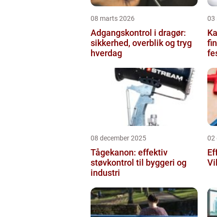
08 marts 2026
03
Adgangskontrol i dragør:
Kag
sikkerhed, overblik og tryg
fi
hverdag
fe
08 december 2025
02
Tågekanon: effektiv
Ef
støvkontrol til byggeri og
Vi
industri