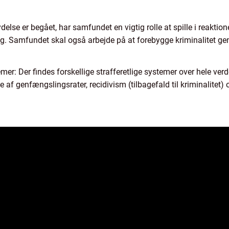
else er begået, har samfundet en vigtig rolle at spille i reakti
ing. Samfundet skal også arbejde på at forebygge kriminalitet ge
emer: Der findes forskellige strafferetlige systemer over hele verd
e af genfængslingsrater, recidivism (tilbagefald til kriminalitet)