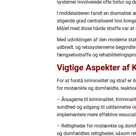
systemer involverede ofte tortur og d
I middelalderen fandt en dramatisk æn
stigende grad centraliseret hos konger
Målet med disse hårde straffe var at
Med udviklingen af den moderne stat 
udbredt, og retssystemerne begyndte a
fængselsstraffe og rehabiliteringsp
Vigtige Aspekter af K
For at forstå kriminalitet og straf er 
for mistænkte og domfældte, reaktione
– Årsagerne til kriminalitet: Krimina
sundhed og adgang til uddannelse og 
implementere mere effektive resocia
– Rettigheder for mistænkte og domfæ
og domfældtes rettigheder, såsom rette