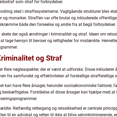
ødsstraf som straf for forbrydelser.
dring sted i straffesystemerne. Vagtgående strukturer blev etabl
 og monarker. Straffen var ofte brutal og inkluderede offentlige h
 skræmme både den forseelse og andre fra at begå forbrydelser.
skete der også ændringer i kriminalitet og straf. Ideen om rets
t tage hensyn til beviser og rettigheder for mistænkte. Henrettels
rogrammer.
riminalitet og Straf
der flere nøgleaspekter, der er værd at udforske. Disse inkluderer å
n fra samfundet og effektiviteten af forskellige strafferetlige 
litet kan have flere årsager, herunder socioøkonomiske faktorer,
beskæftigelse. Forståelse af disse årsager kan hjælpe med at f
liseringsprogrammer.
ldte: Retfærdig rettergang og retssikkerhed er centrale princip
n til en advokat og retten til ikke at blive selvinkriminerende, e