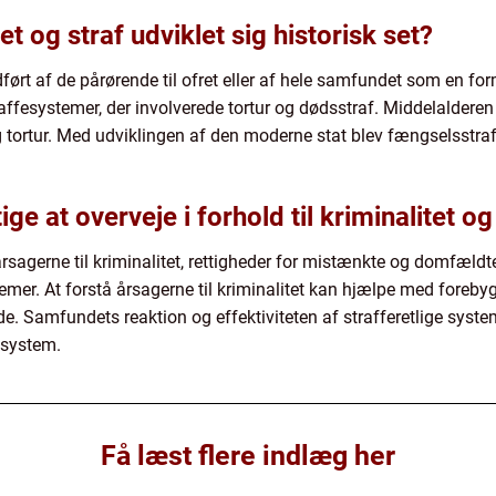
t og straf udviklet sig historisk set?
dført af de pårørende til ofret eller af hele samfundet som en form
traffesystemer, der involverede tortur og dødsstraf. Middelaldere
og tortur. Med udviklingen af den moderne stat blev fængselsstraf
ige at overveje i forhold til kriminalitet og
årsagerne til kriminalitet, rettigheder for mistænkte og domfæld
stemer. At forstå årsagerne til kriminalitet kan hjælpe med forebyg
de. Samfundets reaktion og effektiviteten af strafferetlige syst
fesystem.
Få læst flere indlæg her