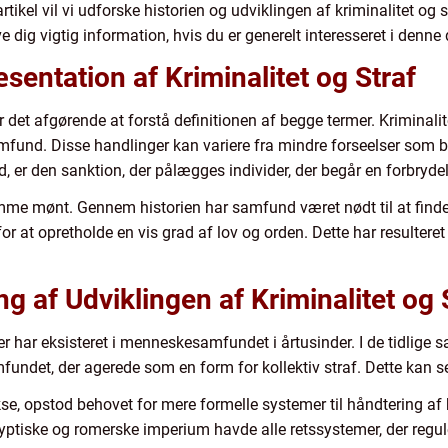
tikel vil vi udforske historien og udviklingen af kriminalitet og 
e dig vigtig information, hvis du er generelt interesseret i denne 
ntation af Kriminalitet og Straf
er det afgørende at forstå definitionen af begge termer. Kriminalitet
amfund. Disse handlinger kan variere fra mindre forseelser som but
, er den sanktion, der pålægges individer, der begår en forbryde
samme mønt. Gennem historien har samfund været nødt til at find
or at opretholde en vis grad af lov og orden. Dette har resultere
 af Udviklingen af Kriminalitet og 
er har eksisteret i menneskesamfundet i årtusinder. I de tidlige 
samfundet, der agerede som en form for kollektiv straf. Dette kan 
opstod behovet for mere formelle systemer til håndtering af kr
yptiske og romerske imperium havde alle retssystemer, der regule