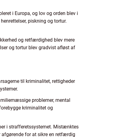
eret i Europa, og lov og orden blev i
enrettelser, piskning og tortur.
sikkerhed og retfærdighed blev mere
er og tortur blev gradvist afløst af
rsagerne til kriminalitet, rettigheder
systemer.
 familiemæssige problemer, mental
orebygge kriminalitet og
per i strafferetssystemet. Mistænktes
r afgørende for at sikre en retfærdig