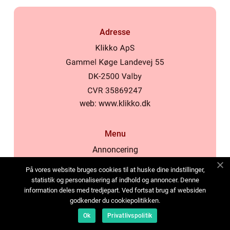
Adresse
web:
www.klikko.dk
Menu
Annoncering
Om os
På vores website bruges cookies til at huske dine indstillinger,
Cookies
statistik og personalisering af indhold og annoncer. Denne
information deles med tredjepart. Ved fortsat brug af websiden
Kontakt os
godkender du cookiepolitikken.
Sitemap
Ok
Privatlivspolitik