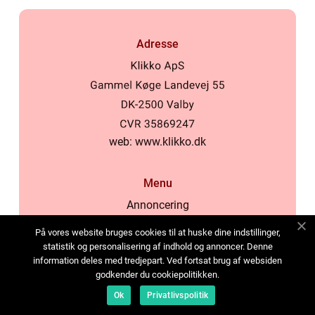
Adresse
web:
www.klikko.dk
Menu
Annoncering
Om os
På vores website bruges cookies til at huske dine indstillinger,
Cookies
statistik og personalisering af indhold og annoncer. Denne
information deles med tredjepart. Ved fortsat brug af websiden
Kontakt os
godkender du cookiepolitikken.
Sitemap
Ok
Privatlivspolitik