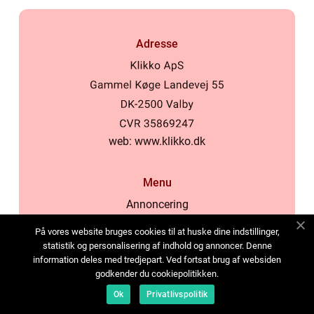
Adresse
web:
www.klikko.dk
Menu
Annoncering
Om os
På vores website bruges cookies til at huske dine indstillinger,
Cookies
statistik og personalisering af indhold og annoncer. Denne
information deles med tredjepart. Ved fortsat brug af websiden
Kontakt os
godkender du cookiepolitikken.
Sitemap
Ok
Privatlivspolitik