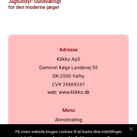
Jagtudstyr: Uundværligt
for den moderne jæger
Adresse
web:
www.klikko.dk
Menu
Annoncering
Om os
På vores website bruges cookies til at huske dine indstillinger,
Cookies