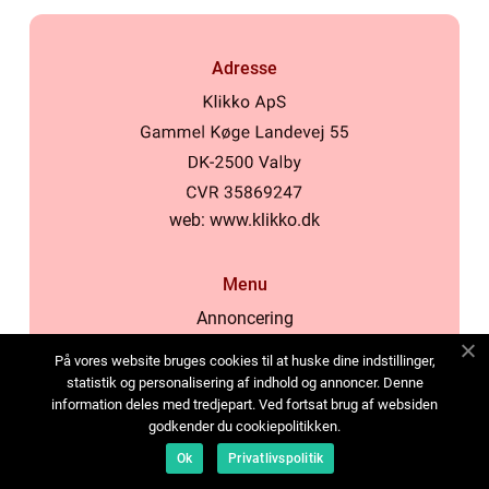
Adresse
web:
www.klikko.dk
Menu
Annoncering
Om os
På vores website bruges cookies til at huske dine indstillinger,
Cookies
statistik og personalisering af indhold og annoncer. Denne
information deles med tredjepart. Ved fortsat brug af websiden
Kontakt os
godkender du cookiepolitikken.
Sitemap
Ok
Privatlivspolitik