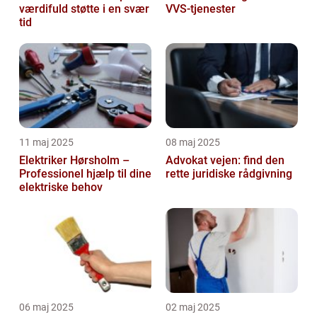
værdifuld støtte i en svær
VVS-tjenester
tid
11 maj 2025
08 maj 2025
Elektriker Hørsholm –
Advokat vejen: find den
Professionel hjælp til dine
rette juridiske rådgivning
elektriske behov
06 maj 2025
02 maj 2025