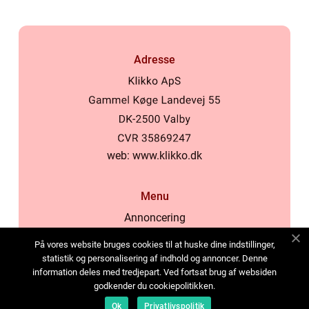
Adresse
web:
www.klikko.dk
Menu
Annoncering
Om os
På vores website bruges cookies til at huske dine indstillinger,
Cookies
statistik og personalisering af indhold og annoncer. Denne
information deles med tredjepart. Ved fortsat brug af websiden
Kontakt os
godkender du cookiepolitikken.
Sitemap
Ok
Privatlivspolitik