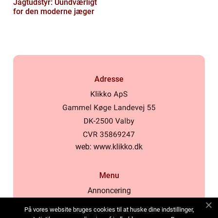
Jagtudstyr: Uundværligt
for den moderne jæger
Adresse
web:
www.klikko.dk
Menu
Annoncering
Om os
På vores website bruges cookies til at huske dine indstillinger,
Cookies