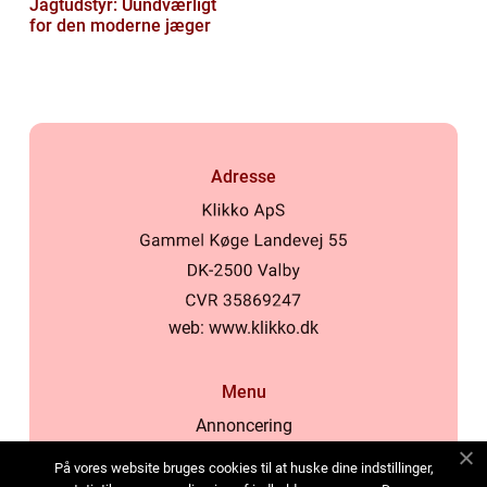
Jagtudstyr: Uundværligt
for den moderne jæger
Adresse
web:
www.klikko.dk
Menu
Annoncering
Om os
På vores website bruges cookies til at huske dine indstillinger,
Cookies