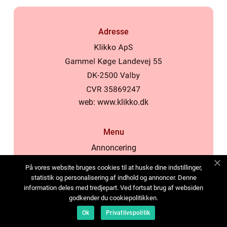
Adresse
web:
www.klikko.dk
Menu
Annoncering
Om os
På vores website bruges cookies til at huske dine indstillinger,
Cookies
statistik og personalisering af indhold og annoncer. Denne
information deles med tredjepart. Ved fortsat brug af websiden
Kontakt os
godkender du cookiepolitikken.
Sitemap
Ok
Privatlivspolitik