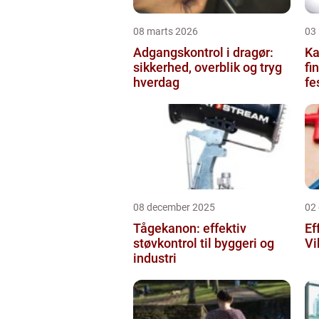
08 marts 2026
03
Adgangskontrol i dragør:
Kag
sikkerhed, overblik og tryg
fi
hverdag
fe
08 december 2025
02
Tågekanon: effektiv
Ef
støvkontrol til byggeri og
Vi
industri