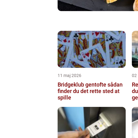
11 maj 2026
02
Bridgeklub gentofte sådan
Re
finder du det rette sted at
du
spille
ge