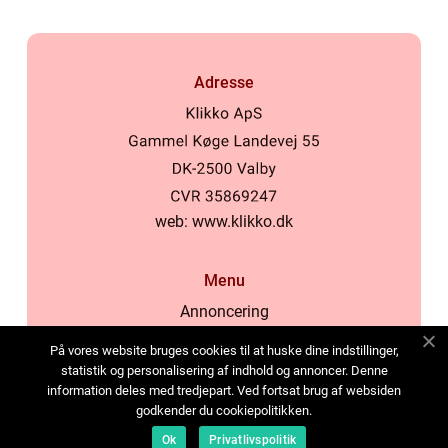
Adresse
web:
www.klikko.dk
Menu
Annoncering
Om os
På vores website bruges cookies til at huske dine indstillinger,
Cookies
statistik og personalisering af indhold og annoncer. Denne
information deles med tredjepart. Ved fortsat brug af websiden
Kontakt os
godkender du cookiepolitikken.
Sitemap
Ok
Privatlivspolitik