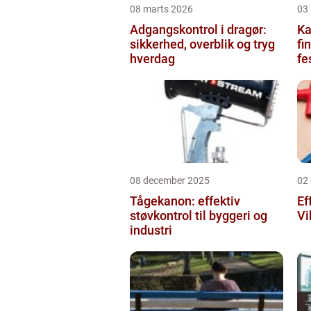
08 marts 2026
03
Adgangskontrol i dragør:
Kag
sikkerhed, overblik og tryg
fi
hverdag
fe
08 december 2025
02
Tågekanon: effektiv
Ef
støvkontrol til byggeri og
Vi
industri