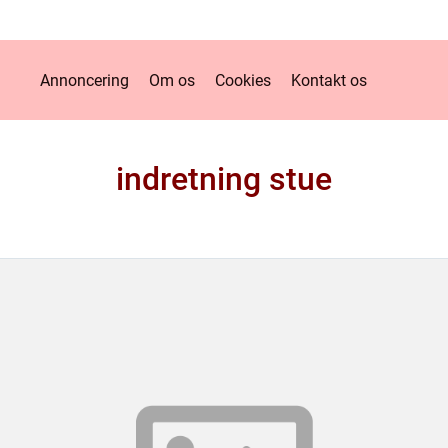
Annoncering
Om os
Cookies
Kontakt os
indretning stue