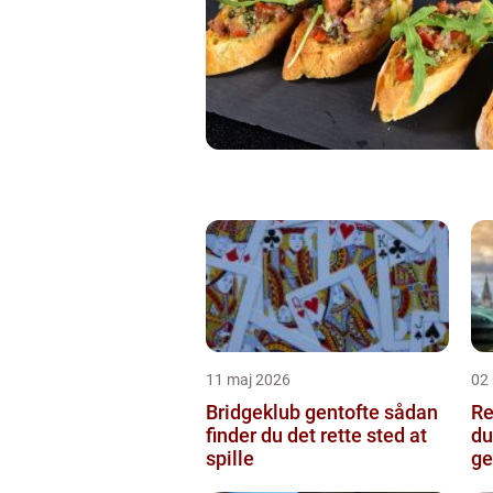
11 maj 2026
02
Bridgeklub gentofte sådan
Re
finder du det rette sted at
du
spille
ge