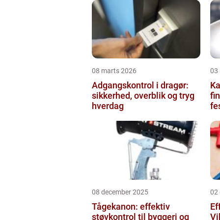
08 marts 2026
03
Adgangskontrol i dragør:
Kag
sikkerhed, overblik og tryg
fi
hverdag
fe
08 december 2025
02
Tågekanon: effektiv
Ef
støvkontrol til byggeri og
Vi