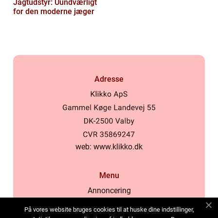
Jagtudstyr: Uundværligt
for den moderne jæger
Adresse
web:
www.klikko.dk
Menu
Annoncering
Om os
På vores website bruges cookies til at huske dine indstillinger,
Cookies