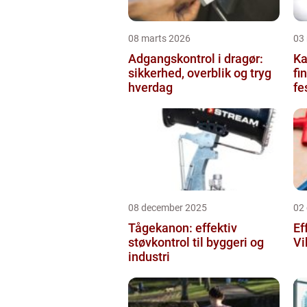
08 marts 2026
03
Adgangskontrol i dragør:
Kag
sikkerhed, overblik og tryg
fi
hverdag
fe
08 december 2025
02
Tågekanon: effektiv
Ef
støvkontrol til byggeri og
Vi
industri