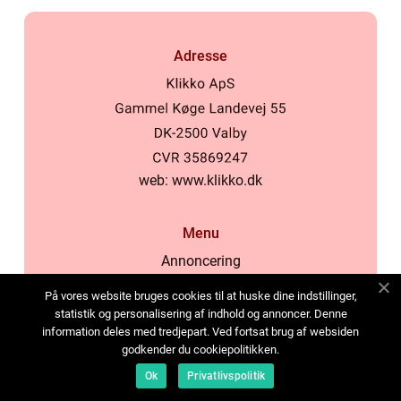
Adresse
web:
www.klikko.dk
Menu
Annoncering
Om os
På vores website bruges cookies til at huske dine indstillinger,
Cookies
statistik og personalisering af indhold og annoncer. Denne
information deles med tredjepart. Ved fortsat brug af websiden
Kontakt os
godkender du cookiepolitikken.
Sitemap
Ok
Privatlivspolitik