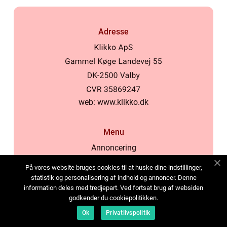
Adresse
web:
www.klikko.dk
Menu
Annoncering
Om os
På vores website bruges cookies til at huske dine indstillinger,
Cookies
statistik og personalisering af indhold og annoncer. Denne
information deles med tredjepart. Ved fortsat brug af websiden
Kontakt os
godkender du cookiepolitikken.
Sitemap
Ok
Privatlivspolitik